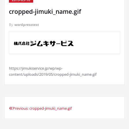
cropped-jimuki_name.gif
By
wordpresstest
https://jimukiservice.jp/wp/wp-
content/uploads/2019/05/cropped-jimuki_name.gif
Previous:
cropped-jimuki_name.gif
投
稿