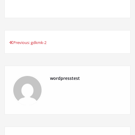
Previous:
gdkmk-2
投
稿
ナ
wordpresstest
ビ
ゲ
ー
シ
ョ