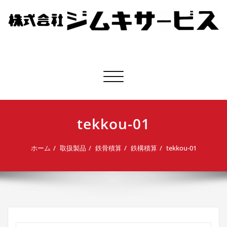
株式会社ジムキサービス
ナビゲーション切り替え
tekkou-01
ホーム
取扱製品
鉄骨積算
鉄構積算
tekkou-01