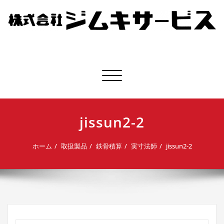
株式会社ジムキサービス
ナビゲーション切り替え
jissun2-2
ホーム
取扱製品
鉄骨積算
実寸法師
jissun2-2