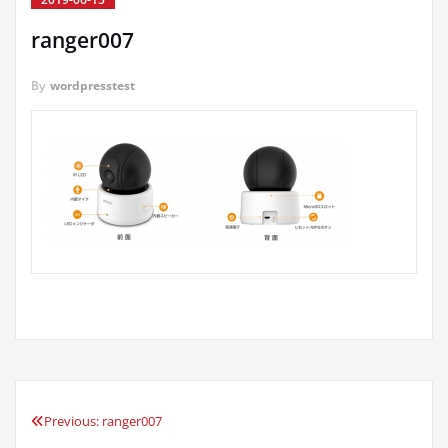
ranger007
By
wordpresstest
Previous:
ranger007
投